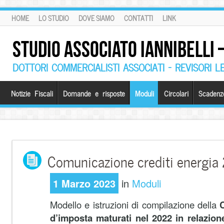
HOME
LO STUDIO
DOVE SIAMO
CONTATTI
LINK
STUDIO ASSOCIATO IANNIBELLI
DOTTORI COMMERCIALISTI ASSOCIATI – REVISORI L
Notizie Fiscali
Domande e risposte
Moduli
Circolari
Scadenz
Comunicazione crediti energia
1 Marzo 2023
in
Moduli
Modello e istruzioni di compilazione della
d’imposta maturati nel 2022 in relazione