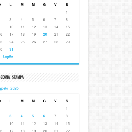
D
L
M
M
G
V
S
1
2
3
4
5
6
7
8
9
10
11
12
13
14
15
16
17
18
19
20
21
22
23
24
25
26
27
28
29
30
31
 Luglio
ssegna Stampa
gosto 2026
D
L
M
M
G
V
S
1
2
3
4
5
6
7
8
9
10
11
12
13
14
15
16
17
18
19
20
21
22