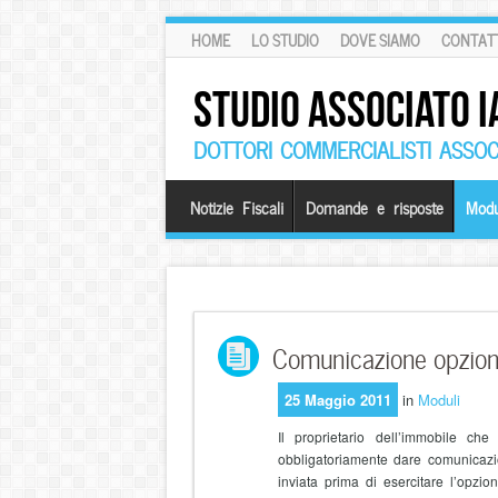
HOME
LO STUDIO
DOVE SIAMO
CONTATT
STUDIO ASSOCIATO I
DOTTORI COMMERCIALISTI ASSOCI
Notizie Fiscali
Domande e risposte
Modu
Comunicazione opzione
25 Maggio 2011
in
Moduli
Il proprietario dell’immobile c
obbligatoriamente dare comunicazio
inviata prima di esercitare l’opzio