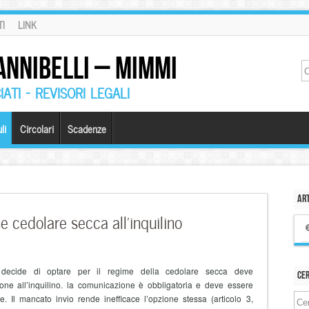
I
LINK
ANNIBELLI – MIMMI
ATI – REVISORI LEGALI
li
Circolari
Scadenze
Art
 cedolare secca all’inquilino
he decide di optare per il regime della cedolare secca deve
Ce
ne all’inquilino. la comunicazione è obbligatoria e deve essere
ne. Il mancato invio rende inefficace l’opzione stessa (articolo 3,