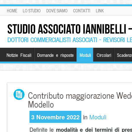
HOME
LO STUDIO
DOVE SIAMO
CONTATTI
LINK
STUDIO ASSOCIATO IANNIBELLI
DOTTORI COMMERCIALISTI ASSOCIATI – REVISORI L
Notizie Fiscali
Domande e risposte
Moduli
Circolari
Scadenz
Contributo maggiorazione Wed
Modello
3 Novembre 2022
in
Moduli
Definite le
modalità e dei termini di pre