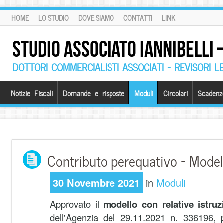
HOME
LO STUDIO
DOVE SIAMO
CONTATTI
LINK
STUDIO ASSOCIATO IANNIBELLI
DOTTORI COMMERCIALISTI ASSOCIATI – REVISORI L
Notizie Fiscali
Domande e risposte
Moduli
Circolari
Scadenz
Contributo perequativo – Modell
30 Novembre 2021
in
Moduli
Approvato il
modello con relative istruz
dell'Agenzia del 29.11.2021 n. 336196, p