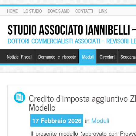
HOME
LO STUDIO
DOVE SIAMO
CONTATTI
LINK
STUDIO ASSOCIATO IANNIBELLI
DOTTORI COMMERCIALISTI ASSOCIATI – REVISORI L
Notizie Fiscali
Domande e risposte
Moduli
Circolari
Scadenz
Credito d’imposta aggiuntivo 
Modello
17 Febbraio 2026
in
Moduli
Il presente modello (approvato con Provve