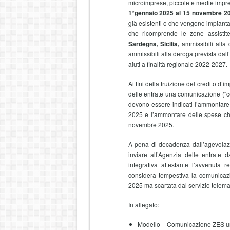
microimprese, piccole e medie impre
1°gennaio 2025 al 15 novembre 2
già esistenti o che vengono impiant
che ricomprende le zone assistit
Sardegna, Sicilia,
ammissibili alla 
ammissibili alla deroga prevista dall’
aiuti a finalità regionale 2022-2027.
Ai fini della fruizione del credito d’
delle entrate una comunicazione (“
devono essere indicati l’ammontare 
2025 e l’ammontare delle spese che 
novembre 2025.
A pena di decadenza dall’agevolazi
inviare all’Agenzia delle entrat
integrativa attestante l’avvenuta r
considera tempestiva la comunicaz
2025 ma scartata dal servizio telema
In allegato:
Modello – Comunicazione ZES un