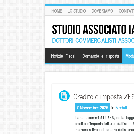
HOME
LO STUDIO
DOVE SIAMO
CONTATT
STUDIO ASSOCIATO I
DOTTORI COMMERCIALISTI ASSOCI
Notizie Fiscali
Domande e risposte
Modu
Credito d’imposta ZES
7 Novembre 2025
in
Moduli
L'art. 1, commi 544-546, della legg
credito d'imposta istituito dall’art
imprese attive nel settore della pro