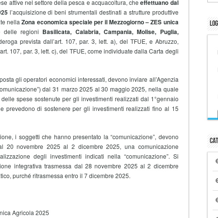
se attive nel settore della pesca e acquacoltura, che
effettuano dal
025
l’acquisizione di beni strumentali destinati a strutture produttive
ate nella
Zona economica speciale per il Mezzogiorno – ZES unica
Log
e delle regioni
Basilicata, Calabria, Campania, Molise, Puglia,
deroga prevista dall’art. 107, par. 3, lett. a), del TFUE, e Abruzzo,
art. 107, par. 3, lett. c), del TFUE, come individuate dalla Carta degli
imposta gli operatori economici interessati, devono inviare all’Agenzia
comunicazione”) dal 31 marzo 2025 al 30 maggio 2025, nella quale
delle spese sostenute per gli investimenti realizzati dal 1°gennaio
prevedono di sostenere per gli investimenti realizzati fino al 15
one, i soggetti che hanno presentato la “comunicazione”, devono
Cat
e dal 20 novembre 2025 al 2 dicembre 2025, una comunicazione
ealizzazione degli investimenti indicati nella “comunicazione”. Si
ione integrativa trasmessa dal 28 novembre 2025 al 2 dicembre
tico, purché ritrasmessa entro il 7 dicembre 2025.
ica Agricola 2025