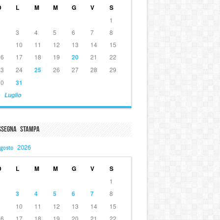
D
L
M
M
G
V
S
1
2
3
4
5
6
7
8
9
10
11
12
13
14
15
16
17
18
19
20
21
22
23
24
25
26
27
28
29
30
31
 Luglio
ssegna Stampa
gosto 2026
D
L
M
M
G
V
S
1
2
3
4
5
6
7
8
9
10
11
12
13
14
15
16
17
18
19
20
21
22