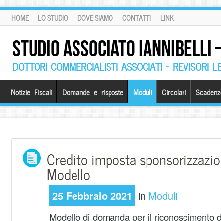
HOME
LO STUDIO
DOVE SIAMO
CONTATTI
LINK
STUDIO ASSOCIATO IANNIBELLI
DOTTORI COMMERCIALISTI ASSOCIATI – REVISORI L
Notizie Fiscali
Domande e risposte
Moduli
Circolari
Scadenz
Credito imposta sponsorizzazion
Modello
25 Febbraio 2021
in
Moduli
Modello di domanda per il riconoscimento de