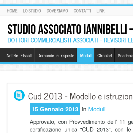
HOME
LO STUDIO
DOVE SIAMO
CONTATTI
LINK
STUDIO ASSOCIATO IANNIBELLI
DOTTORI COMMERCIALISTI ASSOCIATI – REVISORI L
Notizie Fiscali
Domande e risposte
Moduli
Circolari
Scadenz
Cud 2013 – Modello e istruzion
15 Gennaio 2013
in
Moduli
Approvato, con Provvedimento dell’ 11 g
certificazione unica “CUD 2013”, con le r