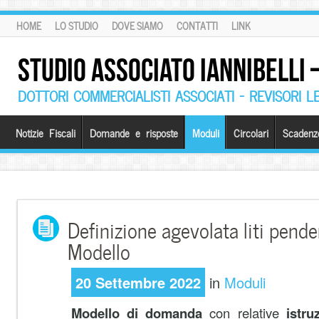
HOME
LO STUDIO
DOVE SIAMO
CONTATTI
LINK
STUDIO ASSOCIATO IANNIBELLI
DOTTORI COMMERCIALISTI ASSOCIATI – REVISORI L
Notizie Fiscali
Domande e risposte
Moduli
Circolari
Scadenz
Definizione agevolata liti pend
Modello
20 Settembre 2022
in
Moduli
Modello di domanda
con relative
istru