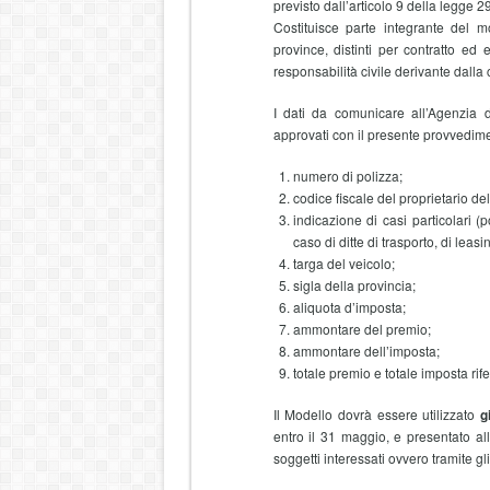
previsto dall’articolo 9 della legge 2
Costituisce parte integrante del m
province, distinti per contratto ed e
responsabilità civile derivante dalla 
I dati da comunicare all’Agenzia d
approvati con il presente provvedime
numero di polizza;
codice fiscale del proprietario de
indicazione di casi particolari (
caso di ditte di trasporto, di leasi
targa del veicolo;
sigla della provincia;
aliquota d’imposta;
ammontare del premio;
ammontare dell’imposta;
totale premio e totale imposta rif
Il Modello dovrà essere utilizzato
g
entro il 31 maggio, e presentato al
soggetti interessati ovvero tramite gli 