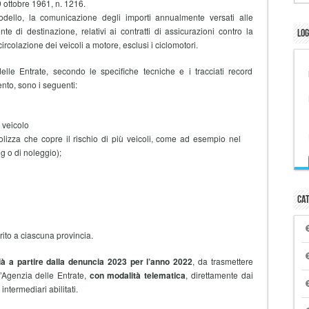
9 ottobre 1961, n. 1216.
odello, la comunicazione degli importi annualmente versati alle
nte di destinazione, relativi ai contratti di assicurazioni contro la
Log
circolazione dei veicoli a motore, esclusi i ciclomotori.
elle Entrate, secondo le specifiche tecniche e i tracciati record
nto, sono i seguenti:
l veicolo
polizza che copre il rischio di più veicoli, come ad esempio nel
ng o di noleggio);
Cat
erito a ciascuna provincia.
ià a partire dalla denuncia 2023 per l’anno 2022
, da trasmettere
l’Agenzia delle Entrate,
con modalità telematica
, direttamente dai
intermediari abilitati.