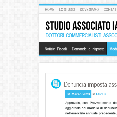
HOME
LO STUDIO
DOVE SIAMO
CONTATT
STUDIO ASSOCIATO I
DOTTORI COMMERCIALISTI ASSOCI
Notizie Fiscali
Domande e risposte
Modu
Denuncia imposta assi
31 Marzo 2023
in
Moduli
Approvata, con Provvedimento del 
aggiornata del
modello di denunci
nell’esercizio annuale precedente