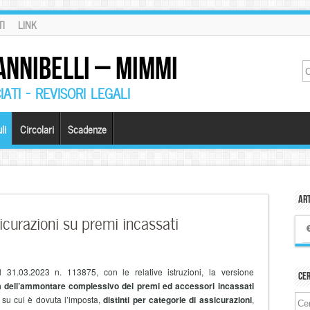
I
LINK
ANNIBELLI – MIMMI
ATI – REVISORI LEGALI
li
Circolari
Scadenze
Art
curazioni su premi incassati
31.03.2023 n. 113875, con le relative istruzioni, la versione
Ce
a dell’ammontare complessivo dei premi ed accessori incassati
, su cui è dovuta l’imposta,
distinti per categorie di assicurazioni
,