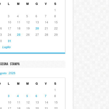
D
L
M
M
G
V
S
1
2
3
4
5
6
7
8
9
10
11
12
13
14
15
16
17
18
19
20
21
22
23
24
25
26
27
28
29
30
31
 Luglio
ssegna Stampa
gosto 2026
D
L
M
M
G
V
S
1
2
3
4
5
6
7
8
9
10
11
12
13
14
15
16
17
18
19
20
21
22