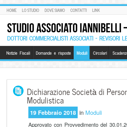
HOME
LO STUDIO
DOVE SIAMO
CONTATTI
LINK
STUDIO ASSOCIATO IANNIBELLI
DOTTORI COMMERCIALISTI ASSOCIATI – REVISORI L
Notizie Fiscali
Domande e risposte
Moduli
Circolari
Scadenz
Dichiarazione Società di Pers
Modulistica
19 Febbraio 2018
in
Moduli
Approvato con Provvedimento del 30.01.20