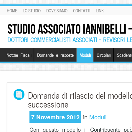
HOME
LO STUDIO
DOVE SIAMO
CONTATTI
LINK
STUDIO ASSOCIATO IANNIBELLI
DOTTORI COMMERCIALISTI ASSOCIATI – REVISORI L
Notizie Fiscali
Domande e risposte
Moduli
Circolari
Scadenz
Domanda di rilascio del modello
successione
7 Novembre 2012
in
Moduli
Con questo modello il Contribuente può r