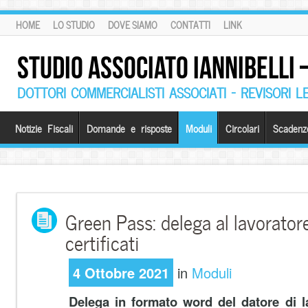
HOME
LO STUDIO
DOVE SIAMO
CONTATTI
LINK
STUDIO ASSOCIATO IANNIBELLI
DOTTORI COMMERCIALISTI ASSOCIATI – REVISORI L
Notizie Fiscali
Domande e risposte
Moduli
Circolari
Scadenz
Green Pass: delega al lavorator
certificati
4 Ottobre 2021
in
Moduli
Delega in formato word del datore di la