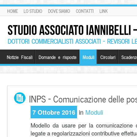
HOME
LO STUDIO
DOVE SIAMO
CONTATTI
LINK
STUDIO ASSOCIATO IANNIBELLI
DOTTORI COMMERCIALISTI ASSOCIATI – REVISORI L
Notizie Fiscali
Domande e risposte
Moduli
Circolari
Scadenz
INPS – Comunicazione delle pos
7 Ottobre 2016
in
Moduli
Modello da usare per la comunicazione de
legate a regolarizzazioni contributive effet