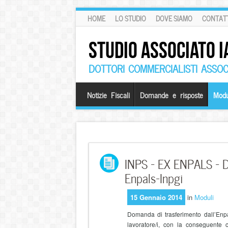
HOME
LO STUDIO
DOVE SIAMO
CONTATT
STUDIO ASSOCIATO I
DOTTORI COMMERCIALISTI ASSOCI
Notizie Fiscali
Domande e risposte
Modu
INPS – EX ENPALS – D
Enpals-Inpgi
15 Gennaio 2014
in
Moduli
Domanda di trasferimento dall’Enpal
lavoratore/i, con la conseguente 