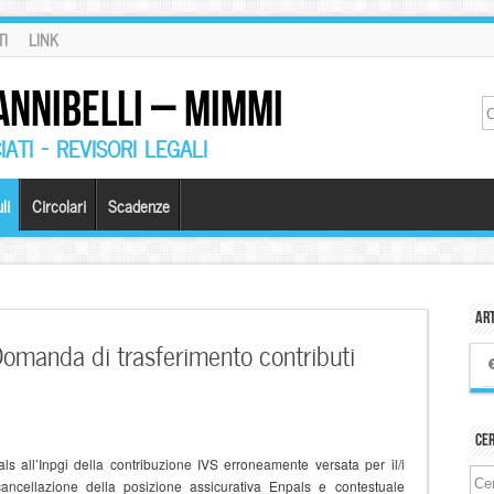
I
LINK
ANNIBELLI – MIMMI
ATI – REVISORI LEGALI
li
Circolari
Scadenze
Art
omanda di trasferimento contributi
Ce
s all’Inpgi della contribuzione IVS erroneamente versata per il/i
cancellazione della posizione assicurativa Enpals e contestuale