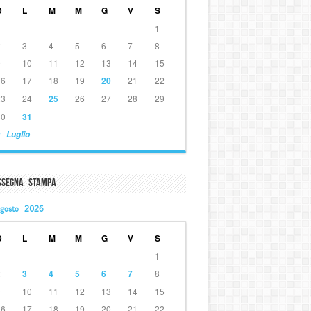
D
L
M
M
G
V
S
1
2
3
4
5
6
7
8
9
10
11
12
13
14
15
16
17
18
19
20
21
22
23
24
25
26
27
28
29
30
31
 Luglio
ssegna Stampa
gosto 2026
D
L
M
M
G
V
S
1
2
3
4
5
6
7
8
9
10
11
12
13
14
15
16
17
18
19
20
21
22