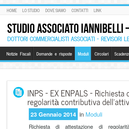
HOME
LO STUDIO
DOVE SIAMO
CONTATTI
LINK
STUDIO ASSOCIATO IANNIBELLI
DOTTORI COMMERCIALISTI ASSOCIATI – REVISORI L
Notizie Fiscali
Domande e risposte
Moduli
Circolari
Scadenz
INPS – EX ENPALS – Richiesta d
regolarità contributiva dell’att
23 Gennaio 2014
in
Moduli
Richiesta di attestazione di regolarità 