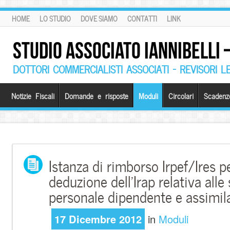
HOME
LO STUDIO
DOVE SIAMO
CONTATTI
LINK
STUDIO ASSOCIATO IANNIBELLI
DOTTORI COMMERCIALISTI ASSOCIATI – REVISORI L
Notizie Fiscali
Domande e risposte
Moduli
Circolari
Scadenz
Istanza di rimborso Irpef/Ires 
deduzione dell’Irap relativa alle 
personale dipendente e assimil
17 Dicembre 2012
in
Moduli