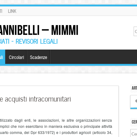
I
LINK
ANNIBELLI – MIMMI
ATI – REVISORI LEGALI
li
Circolari
Scadenze
Art
ne acquisti intracomunitari
lizzato dagli enti, le associazioni, le altre organizzazioni senza
Ce
emplici che non esercitano in maniera esclusiva o principale attività
quarto comma, del Dpr 633/1972) e i produttori agricoli (articolo 34,