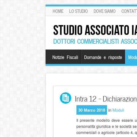
HOME
LO STUDIO
DOVE SIAMO
CONTATT
STUDIO ASSOCIATO I
DOTTORI COMMERCIALISTI ASSOCI
Notizie Fiscali
Domande e risposte
Modu
Intra 12 – Dichiarazio
30 Marzo 2018
in
Moduli
Il presente modello deve essere uti
personalità giuridica e le società s
commerciali o agricole (articolo 4, 