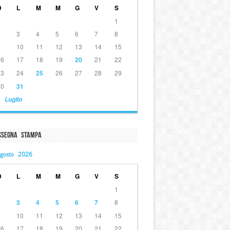
D
L
M
M
G
V
S
1
2
3
4
5
6
7
8
9
10
11
12
13
14
15
16
17
18
19
20
21
22
23
24
25
26
27
28
29
30
31
 Luglio
ssegna Stampa
gosto 2026
D
L
M
M
G
V
S
1
2
3
4
5
6
7
8
9
10
11
12
13
14
15
16
17
18
19
20
21
22