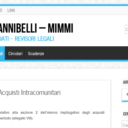
I
LINK
ANNIBELLI – MIMMI
ATI – REVISORI LEGALI
li
Circolari
Scadenze
Art
Acquisti Intracomunitari
elativo alla sezione 2 dell’elenco riepilogativo degli acquisti
Ce
periodo (allegato VIII);