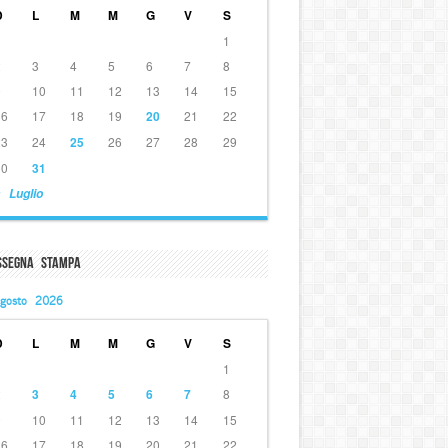
D
L
M
M
G
V
S
1
2
3
4
5
6
7
8
9
10
11
12
13
14
15
16
17
18
19
20
21
22
23
24
25
26
27
28
29
30
31
 Luglio
ssegna Stampa
gosto 2026
D
L
M
M
G
V
S
1
2
3
4
5
6
7
8
9
10
11
12
13
14
15
16
17
18
19
20
21
22