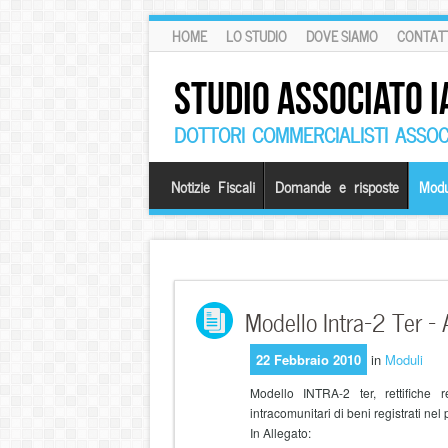
HOME
LO STUDIO
DOVE SIAMO
CONTATT
STUDIO ASSOCIATO I
DOTTORI COMMERCIALISTI ASSOCI
Notizie Fiscali
Domande e risposte
Modu
Modello Intra-2 Ter – 
22 Febbraio 2010
in
Moduli
Modello INTRA-2 ter, rettifiche r
intracomunitari di beni registrati nel 
In Allegato: