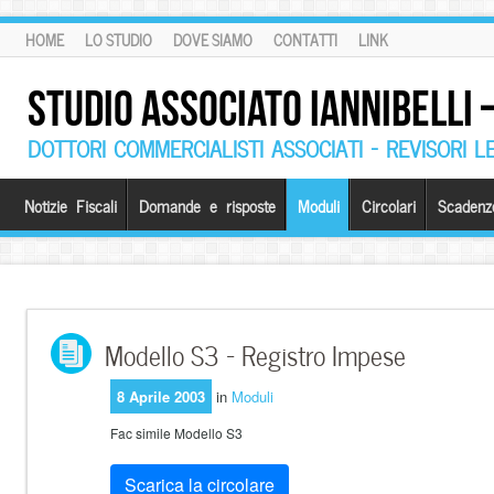
HOME
LO STUDIO
DOVE SIAMO
CONTATTI
LINK
STUDIO ASSOCIATO IANNIBELLI
DOTTORI COMMERCIALISTI ASSOCIATI – REVISORI L
Notizie Fiscali
Domande e risposte
Moduli
Circolari
Scadenz
Modello S3 – Registro Impese
8 Aprile 2003
in
Moduli
Fac simile Modello S3
Scarica la circolare