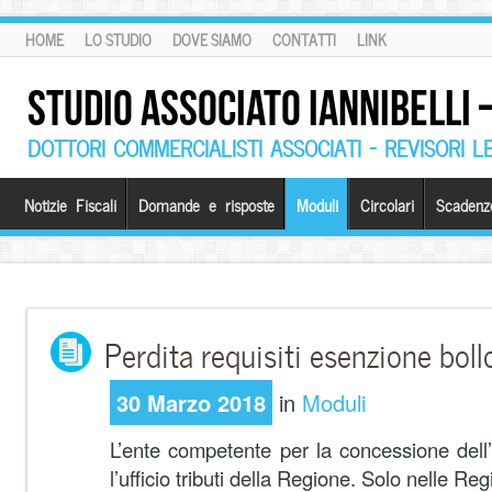
HOME
LO STUDIO
DOVE SIAMO
CONTATTI
LINK
STUDIO ASSOCIATO IANNIBELLI
DOTTORI COMMERCIALISTI ASSOCIATI – REVISORI L
Notizie Fiscali
Domande e risposte
Moduli
Circolari
Scadenz
Perdita requisiti esenzione bollo
30 Marzo 2018
in
Moduli
L’ente competente per la concessione del
l’ufficio tributi della Regione. Solo nelle Regio