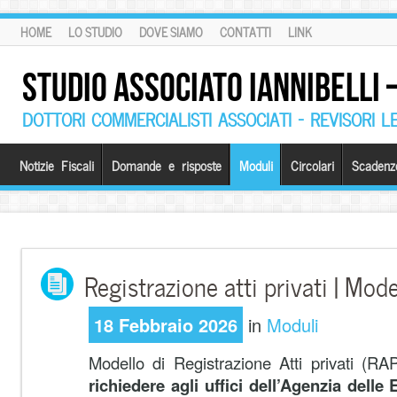
HOME
LO STUDIO
DOVE SIAMO
CONTATTI
LINK
STUDIO ASSOCIATO IANNIBELLI
DOTTORI COMMERCIALISTI ASSOCIATI – REVISORI L
Notizie Fiscali
Domande e risposte
Moduli
Circolari
Scadenz
Registrazione atti privati | Mod
18 Febbraio 2026
in
Moduli
Modello di Registrazione Atti privati (RAP)
richiedere agli uffici dell’Agenzia delle 