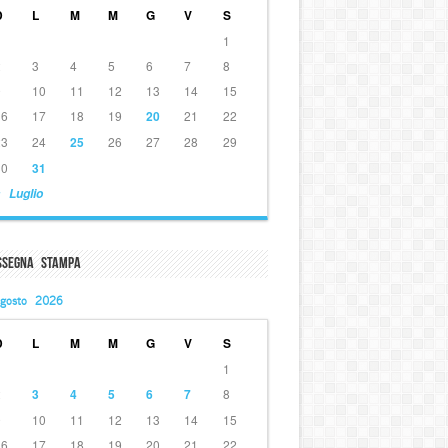
D
L
M
M
G
V
S
1
2
3
4
5
6
7
8
9
10
11
12
13
14
15
16
17
18
19
20
21
22
23
24
25
26
27
28
29
30
31
 Luglio
ssegna Stampa
gosto 2026
D
L
M
M
G
V
S
1
2
3
4
5
6
7
8
9
10
11
12
13
14
15
16
17
18
19
20
21
22