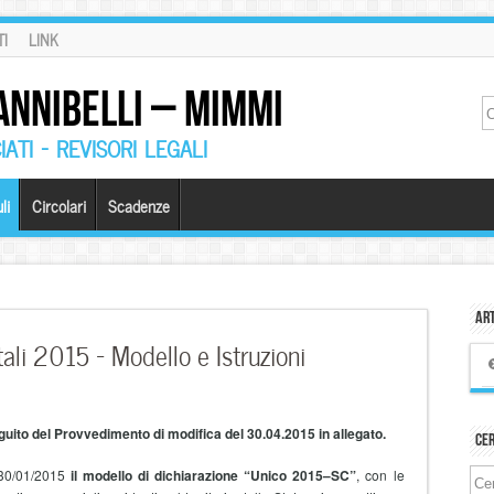
I
LINK
ANNIBELLI – MIMMI
ATI – REVISORI LEGALI
li
Circolari
Scadenze
Art
ali 2015 – Modello e Istruzioni
eguito del Provvedimento di modifica del 30.04.2015 in allegato.
Ce
 30/01/2015
il modello di dichiarazione “Unico 2015–SC”
, con le