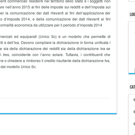
 enti commerciali residenti nel territorio dello Stato e i soggetti non
e nell’anno 2015 ai fini delle imposte sui redditi e dell’imposta sul
r la comunicazione dei dati rilevanti ai fini dell’applicazione dei
Log
do d’imposta 2014, e della comunicazione dei dati rilevanti ai fini
 normalità economica da utilizzare per il periodo d’imposta 2014
mmerciali ed equiparati (Unico Sc) è un modello che permette di
ti e dell’Iva. Devono compilare la dichiarazione in forma unificata i
ne sia della dichiarazione dei redditi sia della dichiarazione Iva se
 Ires, coincidente con l’anno solare. Tuttavia, i contribuenti che
 o chiedere a rimborso il credito risultante dalla dichiarazione Iva,
dal modello Unico Sc.
Cat