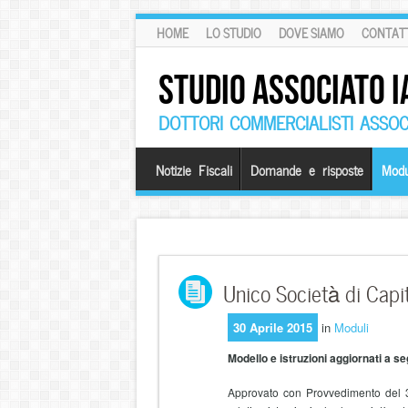
HOME
LO STUDIO
DOVE SIAMO
CONTATT
STUDIO ASSOCIATO I
DOTTORI COMMERCIALISTI ASSOCI
Notizie Fiscali
Domande e risposte
Modu
Unico Società di Capit
30 Aprile 2015
in
Moduli
Modello e istruzioni aggiornati a s
Approvato con Provvedimento del