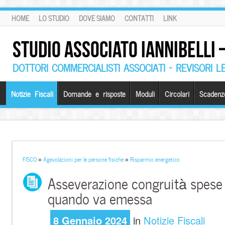
HOME
LO STUDIO
DOVE SIAMO
CONTATTI
LINK
STUDIO ASSOCIATO IANNIBELLI
DOTTORI COMMERCIALISTI ASSOCIATI – REVISORI L
Notizie Fiscali
Domande e risposte
Moduli
Circolari
Scadenz
FISCO
»
Agevolazioni per le persone fisiche
»
Risparmio energetico
Asseverazione congruità spese s
quando va emessa
8 Gennaio 2024
in
Notizie Fiscali