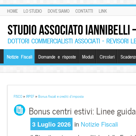
HOME
LO STUDIO
DOVE SIAMO
CONTATTI
LINK
STUDIO ASSOCIATO IANNIBELLI
DOTTORI COMMERCIALISTI ASSOCIATI – REVISORI L
Notizie Fiscali
Domande e risposte
Moduli
Circolari
Scadenz
FISCO
»
IRPEF
»
Bonus fiscali e crediti d'imposta
Bonus centri estivi: Linee guid
3 Luglio 2026
in
Notizie Fiscali