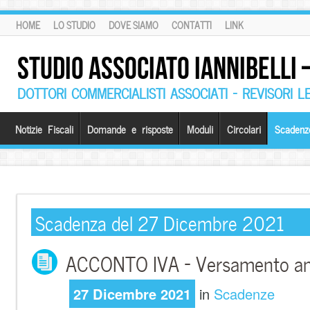
HOME
LO STUDIO
DOVE SIAMO
CONTATTI
LINK
STUDIO ASSOCIATO IANNIBELLI
DOTTORI COMMERCIALISTI ASSOCIATI – REVISORI L
Notizie Fiscali
Domande e risposte
Moduli
Circolari
Scadenz
Scadenza del 27 Dicembre 2021
ACCONTO IVA – Versamento a
27 Dicembre 2021
in
Scadenze