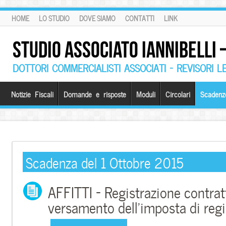
HOME
LO STUDIO
DOVE SIAMO
CONTATTI
LINK
STUDIO ASSOCIATO IANNIBELLI
DOTTORI COMMERCIALISTI ASSOCIATI – REVISORI L
Notizie Fiscali
Domande e risposte
Moduli
Circolari
Scadenz
Scadenza del 1 Ottobre 2015
AFFITTI – Registrazione contratt
versamento dell’imposta di regi