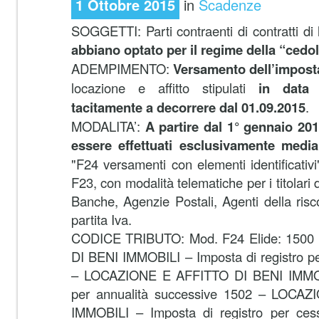
1 Ottobre 2015
in
Scadenze
SOGGETTI: Parti contraenti di contratti di 
abbiano optato per il regime della “cedo
ADEMPIMENTO:
Versamento dell’imposta
locazione e affitto stipulati
in data 
tacitamente a decorrere dal 01.09.2015
.
MODALITA’:
A partire dal 1° gennaio 20
essere effettuati esclusivamente media
"F24 versamenti con elementi identificativi
F23,
con modalità telematiche per i titolari 
Banche, Agenzie Postali, Agenti della risco
partita Iva.
CODICE TRIBUTO: Mod. F24 Elide: 150
DI BENI IMMOBILI – Imposta di registro pe
– LOCAZIONE E AFFITTO DI BENI IMMOBI
per annualità successive 1502 – LOCA
IMMOBILI – Imposta di registro per cess