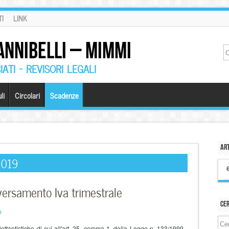
I
LINK
ANNIBELLI – MIMMI
ATI – REVISORI LEGALI
li
Circolari
Scadenze
Art
2019
versamento Iva trimestrale
Ce
e
ttantistiche di cui all'art. 25, comma 1, della Legge n. 133/1999 ,