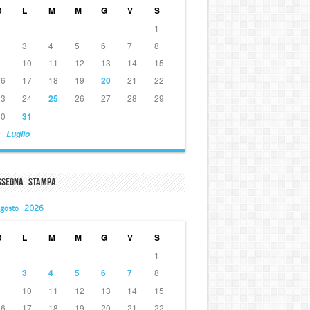
D
L
M
M
G
V
S
1
2
3
4
5
6
7
8
9
10
11
12
13
14
15
16
17
18
19
20
21
22
23
24
25
26
27
28
29
30
31
 Luglio
ssegna Stampa
gosto 2026
D
L
M
M
G
V
S
1
2
3
4
5
6
7
8
9
10
11
12
13
14
15
16
17
18
19
20
21
22