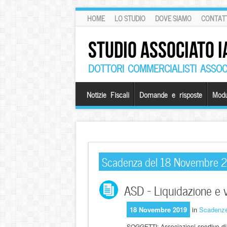
HOME
LO STUDIO
DOVE SIAMO
CONTATT
STUDIO ASSOCIATO I
DOTTORI COMMERCIALISTI ASSOCI
Notizie Fiscali
Domande e risposte
Modu
Scadenza del 18 Novembre 
ASD – Liquidazione e 
18 Novembre 2019
in
Scadenz
SOGGETTI: Associazioni sportive dile