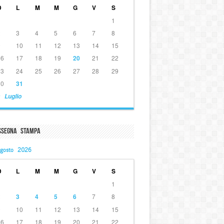
D
L
M
M
G
V
S
1
2
3
4
5
6
7
8
9
10
11
12
13
14
15
16
17
18
19
20
21
22
23
24
25
26
27
28
29
30
31
 Luglio
ssegna Stampa
gosto 2026
D
L
M
M
G
V
S
1
2
3
4
5
6
7
8
9
10
11
12
13
14
15
16
17
18
19
20
21
22