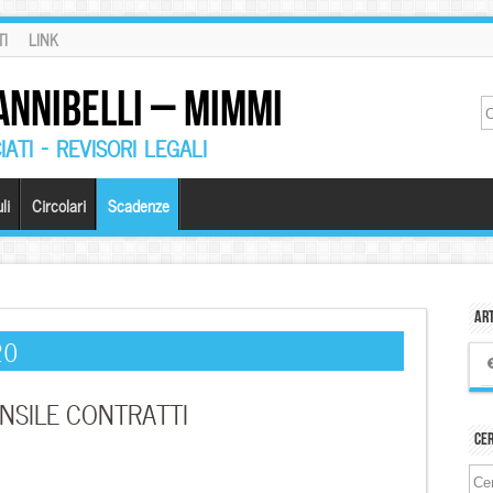
I
LINK
ANNIBELLI – MIMMI
ATI – REVISORI LEGALI
li
Circolari
Scadenze
Art
20
NSILE CONTRATTI
Ce