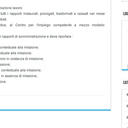
razione lavoro
 i rapporti instaurati, prorogati, trasformati e cessati nel mese
Log
rati.
tica, al Centro per l'impiego competente a mezzo modello
di rapporti di somministrazione e deve riportare :
contestuale alla missione;
estuale alla missione;
voro in costanza di missione;
ssione;
 contestuale alla missione;
 in assenza di missione;
ione.
Cat