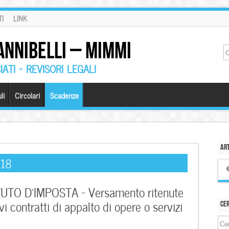
I
LINK
ANNIBELLI – MIMMI
ATI – REVISORI LEGALI
li
Circolari
Scadenze
Art
018
TO D’IMPOSTA – Versamento ritenute
vi contratti di appalto di opere o servizi
Ce