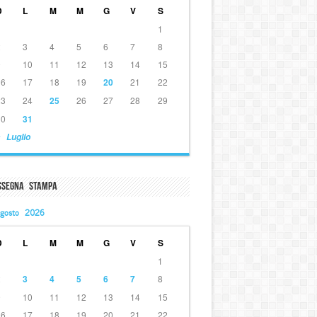
D
L
M
M
G
V
S
1
2
3
4
5
6
7
8
9
10
11
12
13
14
15
16
17
18
19
20
21
22
23
24
25
26
27
28
29
30
31
 Luglio
ssegna Stampa
gosto 2026
D
L
M
M
G
V
S
1
2
3
4
5
6
7
8
9
10
11
12
13
14
15
16
17
18
19
20
21
22