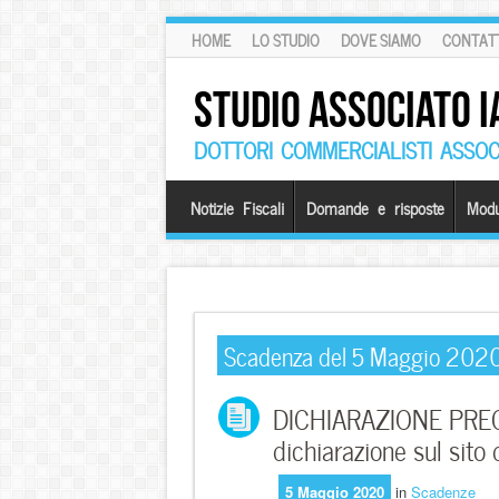
HOME
LO STUDIO
DOVE SIAMO
CONTATT
STUDIO ASSOCIATO I
DOTTORI COMMERCIALISTI ASSOCI
Notizie Fiscali
Domande e risposte
Modu
Scadenza del 5 Maggio 202
DICHIARAZIONE PREC
dichiarazione sul sito 
5 Maggio 2020
in
Scadenze