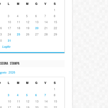
D
L
M
M
G
V
S
1
2
3
4
5
6
7
8
9
10
11
12
13
14
15
16
17
18
19
20
21
22
23
24
25
26
27
28
29
30
31
 Luglio
ssegna Stampa
gosto 2026
D
L
M
M
G
V
S
1
2
3
4
5
6
7
8
9
10
11
12
13
14
15
16
17
18
19
20
21
22