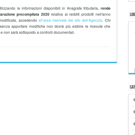
tilizzando le informazioni disponibili in Anagrafe tributaria,
rende
iarazione precompilata
2020
relativa ai redditi prodotti nell'anno
Log
 modificata, accedendo
all’area riservata del sito dell’Agenzia
. Chi
 senza apportare modifiche non dovrà più esibire le ricevute che
i e non sarà sottoposto a controlli documentali.
Cat