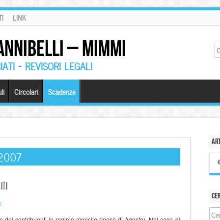
I
LINK
ANNIBELLI – MIMMI
ATI – REVISORI LEGALI
li
Circolari
Scadenze
Art
 2007
li
Ce
e
e dei contribuenti in regime mensile (mese di Agosto). Nel caso di