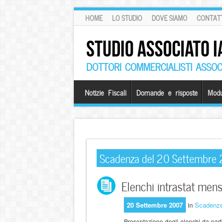
HOME
LO STUDIO
DOVE SIAMO
CONTATT
STUDIO ASSOCIATO I
DOTTORI COMMERCIALISTI ASSOCI
Notizie Fiscali
Domande e risposte
Modu
Scadenza del 20 Settembre
Elenchi intrastat mensi
20 Settembre 2007
in
Scadenz
Presentazione degli elenchi da part