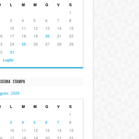
D
L
M
M
G
V
S
1
2
3
4
5
6
7
8
9
10
11
12
13
14
15
16
17
18
19
20
21
22
23
24
25
26
27
28
29
30
31
 Luglio
ssegna Stampa
gosto 2026
D
L
M
M
G
V
S
1
2
3
4
5
6
7
8
9
10
11
12
13
14
15
16
17
18
19
20
21
22