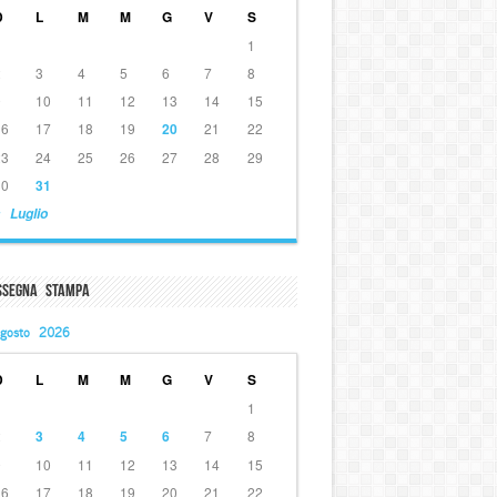
D
L
M
M
G
V
S
1
2
3
4
5
6
7
8
9
10
11
12
13
14
15
16
17
18
19
20
21
22
23
24
25
26
27
28
29
30
31
 Luglio
ssegna Stampa
gosto 2026
D
L
M
M
G
V
S
1
2
3
4
5
6
7
8
9
10
11
12
13
14
15
16
17
18
19
20
21
22