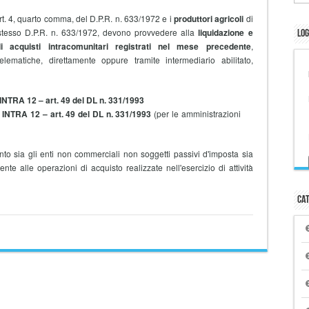
'art. 4, quarto comma, del D.P.R. n. 633/1972 e i
produttori agricoli
di
o stesso D.P.R. n. 633/1972, devono provvedere alla
liquidazione e
Log
li acquisti intracomunitari registrati nel mese precedente
,
ematiche, direttamente oppure tramite intermediario abilitato,
 INTRA 12 – art. 49 del DL n. 331/1993
o INTRA 12 – art. 49 del DL n. 331/1993
(per le amministrazioni
o sia gli enti non commerciali non soggetti passivi d'imposta sia
mente alle operazioni di acquisto realizzate nell'esercizio di attività
Cat