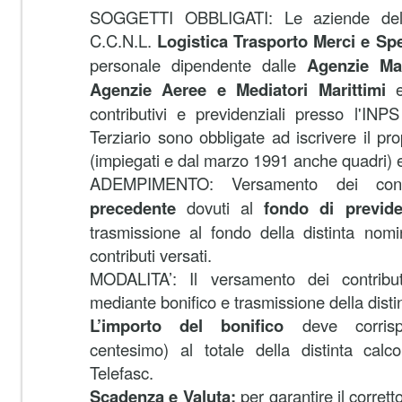
SOGGETTI OBBLIGATI: Le aziende del 
C.C.N.L.
Logistica Trasporto Merci e Spe
personale dipendente dalle
Agenzie Ma
Agenzie Aeree e Mediatori Marittimi
e 
contributivi e previdenziali presso l'IN
Terziario sono obbligate ad iscrivere il pr
(impiegati e dal marzo 1991 anche quadri) e
ADEMPIMENTO: Versamento dei contr
precedente
dovuti al
fondo di previden
trasmissione al fondo della distinta nomi
contributi versati.
MODALITA’: Il versamento dei contribut
mediante bonifico e trasmissione della disti
L’importo del bonifico
deve corrisp
centesimo) al totale della distinta calc
Telefasc.
Scadenza e Valuta:
per garantire il corrett