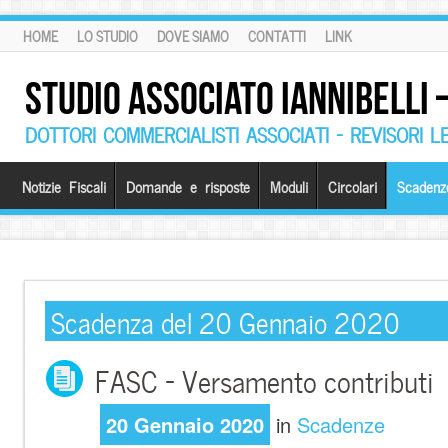
HOME
LO STUDIO
DOVE SIAMO
CONTATTI
LINK
STUDIO ASSOCIATO IANNIBELLI
DOTTORI COMMERCIALISTI ASSOCIATI – REVISORI L
Notizie Fiscali
Domande e risposte
Moduli
Circolari
Scadenz
Scadenza del 20 Gennaio 2020
FASC – Versamento contributi
20 Gennaio 2020
in
Scadenze