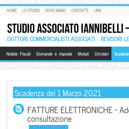
HOME
LO STUDIO
DOVE SIAMO
CONTATTI
LINK
STUDIO ASSOCIATO IANNIBELLI
DOTTORI COMMERCIALISTI ASSOCIATI – REVISORI L
Notizie Fiscali
Domande e risposte
Moduli
Circolari
Scadenz
Scadenza del 1 Marzo 2021
FATTURE ELETTRONICHE – Ad
consultazione