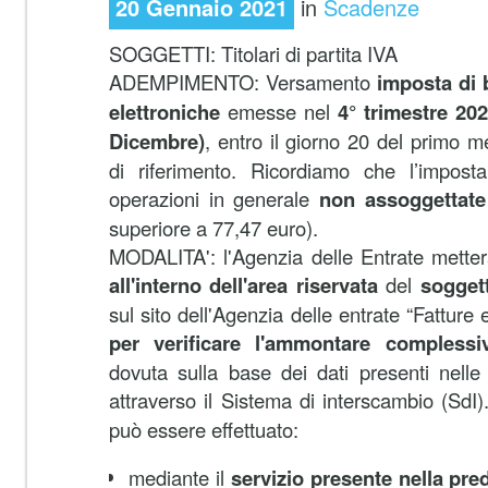
20 Gennaio 2021
in
Scadenze
SOGGETTI: Titolari di partita IVA
ADEMPIMENTO: Versamento
imposta di b
elettroniche
emesse nel
4° trimestre 20
Dicembre)
, entro il giorno 20 del primo m
di riferimento. Ricordiamo che l’impost
operazioni in generale
non assoggettate
superiore a 77,47 euro).
MODALITA': l'Agenzia delle Entrate metterà
all'interno dell'area riservata
del
sogget
sul sito dell'Agenzia delle entrate “Fatture 
per verificare l'ammontare complessi
dovuta sulla base dei dati presenti nelle f
attraverso il Sistema di interscambio
(SdI)
può essere effettuato:
mediante il
servizio presente nella pred