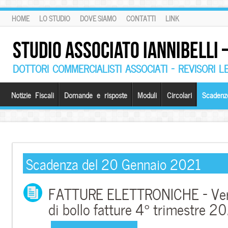
HOME
LO STUDIO
DOVE SIAMO
CONTATTI
LINK
STUDIO ASSOCIATO IANNIBELLI
DOTTORI COMMERCIALISTI ASSOCIATI – REVISORI L
Notizie Fiscali
Domande e risposte
Moduli
Circolari
Scadenz
Scadenza del 20 Gennaio 2021
FATTURE ELETTRONICHE – Ver
di bollo fatture 4° trimestre 2