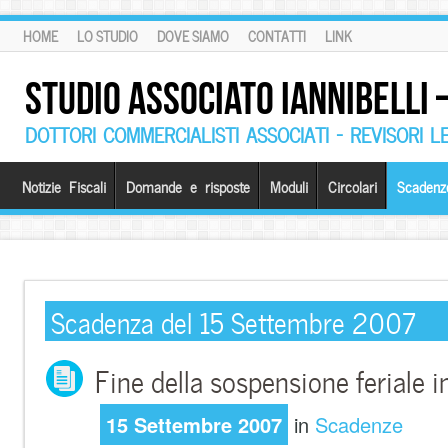
HOME
LO STUDIO
DOVE SIAMO
CONTATTI
LINK
STUDIO ASSOCIATO IANNIBELLI
DOTTORI COMMERCIALISTI ASSOCIATI – REVISORI L
Notizie Fiscali
Domande e risposte
Moduli
Circolari
Scadenz
Scadenza del 15 Settembre 2007
Fine della sospensione feriale in
15 Settembre 2007
in
Scadenze