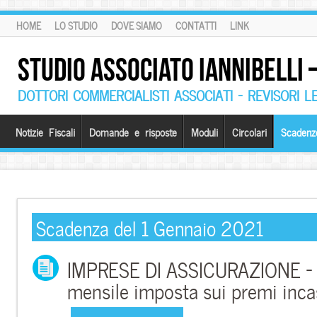
HOME
LO STUDIO
DOVE SIAMO
CONTATTI
LINK
STUDIO ASSOCIATO IANNIBELLI
DOTTORI COMMERCIALISTI ASSOCIATI – REVISORI L
Notizie Fiscali
Domande e risposte
Moduli
Circolari
Scadenz
Scadenza del 1 Gennaio 2021
IMPRESE DI ASSICURAZIONE –
mensile imposta sui premi inca