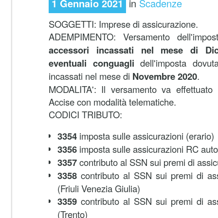
1 Gennaio 2021
in
Scadenze
SOGGETTI: Imprese di assicurazione.
ADEMPIMENTO:
Versamento dell'impo
accessori incassati nel mese di Di
eventuali conguagli
dell'imposta dovut
incassati nel mese di
Novembre 2020
.
MODALITA': Il versamento va effettuato u
Accise con modalità telematiche.
CODICI TRIBUTO:
3354
imposta sulle assicurazioni (erario)
3356
imposta sulle assicurazioni RC auto
3357
contributo al SSN sui premi di assi
3358
contributo al SSN sui premi di a
(Friuli Venezia Giulia)
3359
contributo al SSN sui premi di a
(Trento)