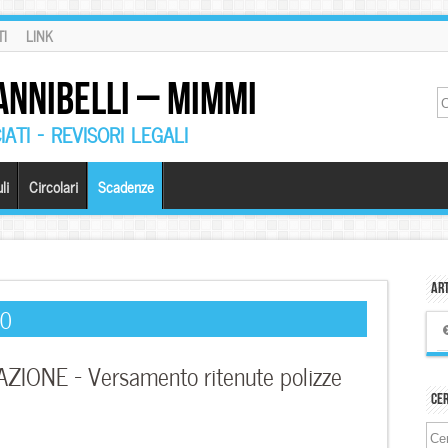
I
LINK
ANNIBELLI – MIMMI
ATI – REVISORI LEGALI
li
Circolari
Scadenze
Art
20
IONE – Versamento ritenute polizze
Ce