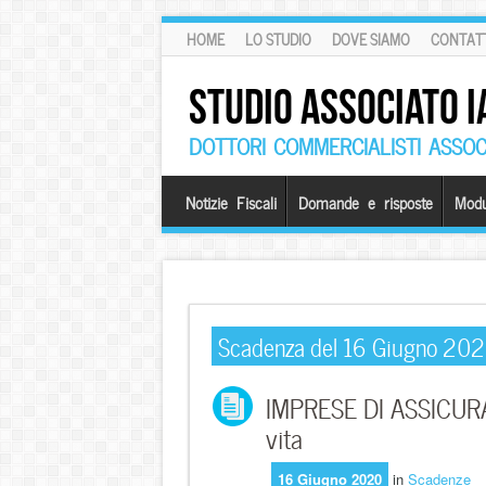
HOME
LO STUDIO
DOVE SIAMO
CONTATT
STUDIO ASSOCIATO I
DOTTORI COMMERCIALISTI ASSOCI
Notizie Fiscali
Domande e risposte
Modu
Scadenza del 16 Giugno 20
IMPRESE DI ASSICURAZ
vita
16 Giugno 2020
in
Scadenze