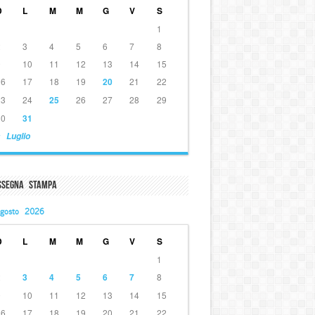
D
L
M
M
G
V
S
1
2
3
4
5
6
7
8
9
10
11
12
13
14
15
16
17
18
19
20
21
22
23
24
25
26
27
28
29
30
31
 Luglio
ssegna Stampa
gosto 2026
D
L
M
M
G
V
S
1
2
3
4
5
6
7
8
9
10
11
12
13
14
15
16
17
18
19
20
21
22