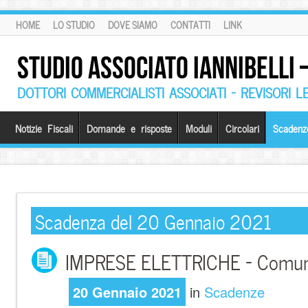
HOME
LO STUDIO
DOVE SIAMO
CONTATTI
LINK
STUDIO ASSOCIATO IANNIBELLI
DOTTORI COMMERCIALISTI ASSOCIATI – REVISORI L
Notizie Fiscali
Domande e risposte
Moduli
Circolari
Scadenz
Scadenza del 20 Gennaio 2021
IMPRESE ELETTRICHE – Comuni
20 Gennaio 2021
in
Scadenze