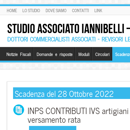
HOME
LO STUDIO
DOVE SIAMO
CONTATTI
LINK
STUDIO ASSOCIATO IANNIBELLI
DOTTORI COMMERCIALISTI ASSOCIATI – REVISORI L
Notizie Fiscali
Domande e risposte
Moduli
Circolari
Scadenz
Scadenza del 28 Ottobre 2022
INPS CONTRIBUTI IVS artigiani
versamento rata