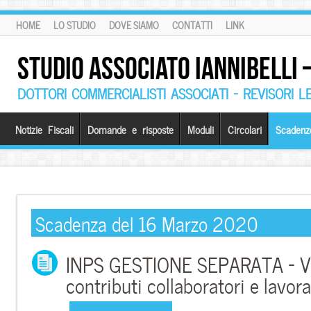
HOME
LO STUDIO
DOVE SIAMO
CONTATTI
LINK
STUDIO ASSOCIATO IANNIBELLI
DOTTORI COMMERCIALISTI ASSOCIATI – REVISORI L
Notizie Fiscali
Domande e risposte
Moduli
Circolari
Scadenz
Scadenza del 16 Marzo 2020
INPS GESTIONE SEPARATA – V
contributi collaboratori e lavor