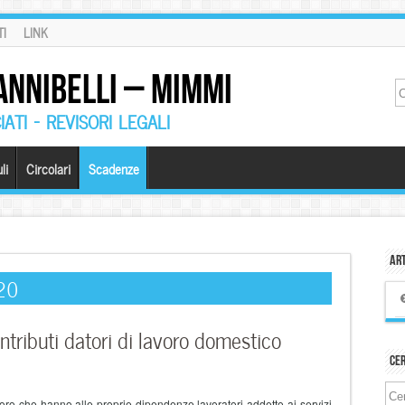
I
LINK
ANNIBELLI – MIMMI
ATI – REVISORI LEGALI
li
Circolari
Scadenze
Art
020
tributi datori di lavoro domestico
Ce
o che hanno alle proprie dipendenze lavoratori addetto ai servizi