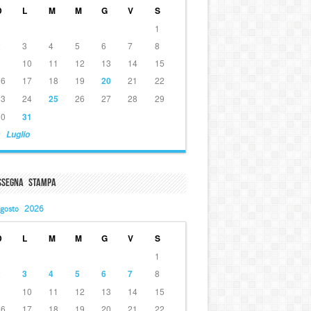
D
L
M
M
G
V
S
1
2
3
4
5
6
7
8
9
10
11
12
13
14
15
16
17
18
19
20
21
22
23
24
25
26
27
28
29
30
31
 Luglio
ssegna Stampa
gosto 2026
D
L
M
M
G
V
S
1
2
3
4
5
6
7
8
9
10
11
12
13
14
15
16
17
18
19
20
21
22