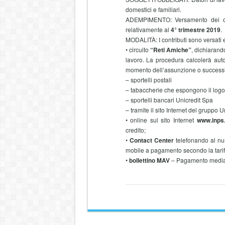
domestici e familiari.
ADEMPIMENTO: Versamento dei contri
relativamente al
4° trimestre 2019
.
MODALITÀ: I contributi sono versati
• circuito
“Reti Amiche”
, dichiarando
lavoro. La procedura calcolerà auto
momento dell’assunzione o successi
– sportelli postali
– tabaccherie che espongono il logo 
– sportelli bancari Unicredit Spa
– tramite il sito Internet del gruppo U
• online sul sito Internet
www.inps.
credito;
•
Contact Center
telefonando al nu
mobile a pagamento secondo la tariffa
•
bollettino MAV
– Pagamento media