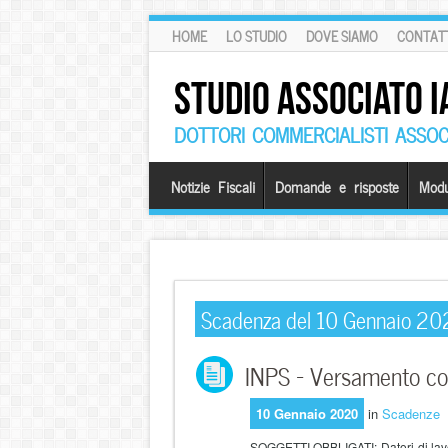
HOME
LO STUDIO
DOVE SIAMO
CONTATT
STUDIO ASSOCIATO I
DOTTORI COMMERCIALISTI ASSOCI
Notizie Fiscali
Domande e risposte
Modu
Scadenza del 10 Gennaio 2
INPS – Versamento con
10 Gennaio 2020
in
Scadenze
SOGGETTI OBBLIGATI: Datori di lavor