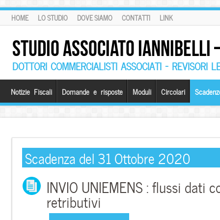
HOME
LO STUDIO
DOVE SIAMO
CONTATTI
LINK
STUDIO ASSOCIATO IANNIBELLI
DOTTORI COMMERCIALISTI ASSOCIATI – REVISORI L
Notizie Fiscali
Domande e risposte
Moduli
Circolari
Scadenz
Scadenza del 31 Ottobre 2020
INVIO UNIEMENS : flussi dati co
retributivi