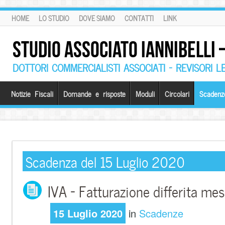
HOME
LO STUDIO
DOVE SIAMO
CONTATTI
LINK
STUDIO ASSOCIATO IANNIBELLI
DOTTORI COMMERCIALISTI ASSOCIATI – REVISORI L
Notizie Fiscali
Domande e risposte
Moduli
Circolari
Scadenz
Scadenza del 15 Luglio 2020
IVA – Fatturazione differita me
15 Luglio 2020
in
Scadenze