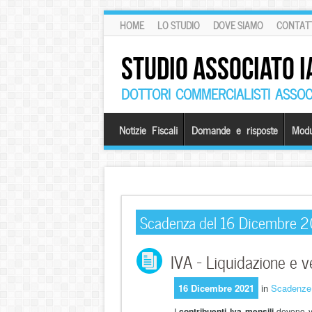
HOME
LO STUDIO
DOVE SIAMO
CONTATT
STUDIO ASSOCIATO I
DOTTORI COMMERCIALISTI ASSOCI
Notizie Fiscali
Domande e risposte
Modu
Scadenza del 16 Dicembre 
IVA – Liquidazione e 
16 Dicembre 2021
in
Scadenze
I
contribuenti Iva
mensili
devono v