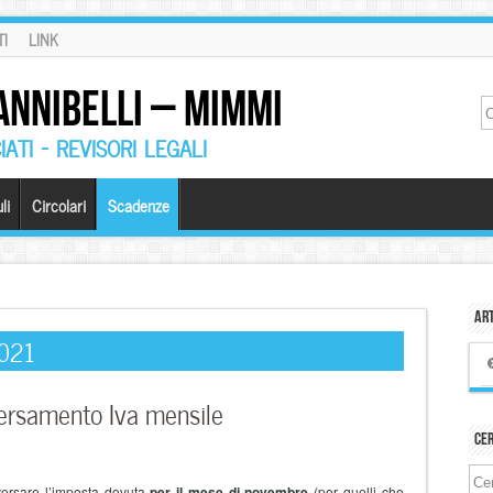
I
LINK
ANNIBELLI – MIMMI
ATI – REVISORI LEGALI
li
Circolari
Scadenze
Art
2021
versamento Iva mensile
Ce
ersare l’imposta dovuta
per il mese di novembre
(per quelli che