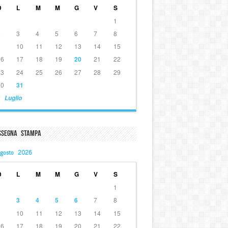
D
L
M
M
G
V
S
1
2
3
4
5
6
7
8
9
10
11
12
13
14
15
16
17
18
19
20
21
22
23
24
25
26
27
28
29
30
31
 Luglio
ssegna Stampa
gosto 2026
D
L
M
M
G
V
S
1
2
3
4
5
6
7
8
9
10
11
12
13
14
15
16
17
18
19
20
21
22