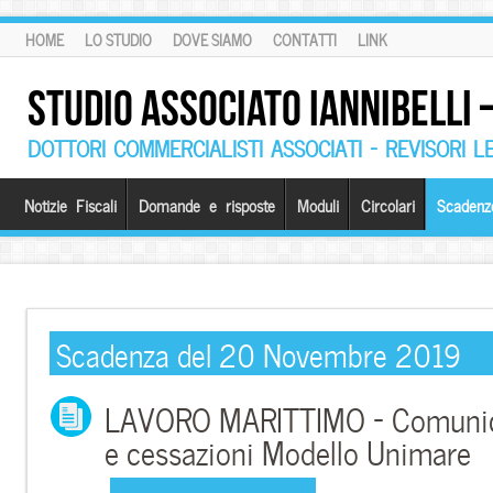
HOME
LO STUDIO
DOVE SIAMO
CONTATTI
LINK
STUDIO ASSOCIATO IANNIBELLI
DOTTORI COMMERCIALISTI ASSOCIATI – REVISORI L
Notizie Fiscali
Domande e risposte
Moduli
Circolari
Scadenz
Scadenza del 20 Novembre 2019
LAVORO MARITTIMO – Comunica
e cessazioni Modello Unimare