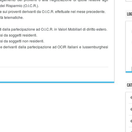
del Risparmio (O.I.C.R.).
i proventi derivanti da O.I.C.R. effettuate nel mese precedente.
Log
à telematiche.
 dalla partecipazione ad O.I.C.R. in Valori Mobiliari di diritto estero.
si da soggetti residenti.
ssi da soggetti non residenti.
ale derivanti dalla partecipazione ad OCIR italiani e lussemburghesi
Cat