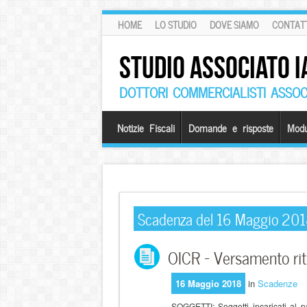
HOME
LO STUDIO
DOVE SIAMO
CONTATT
STUDIO ASSOCIATO I
DOTTORI COMMERCIALISTI ASSOCI
Notizie Fiscali
Domande e risposte
Modu
Scadenza del 16 Maggio 20
OICR – Versamento rite
16 Maggio 2018
in
Scadenze
SOGGETTI: Soggetti incaricati al p