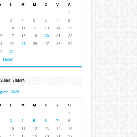
D
L
M
M
G
V
S
1
2
3
4
5
6
7
8
9
10
11
12
13
14
15
16
17
18
19
20
21
22
23
24
25
26
27
28
29
30
31
 Luglio
ssegna Stampa
gosto 2026
D
L
M
M
G
V
S
1
2
3
4
5
6
7
8
9
10
11
12
13
14
15
16
17
18
19
20
21
22