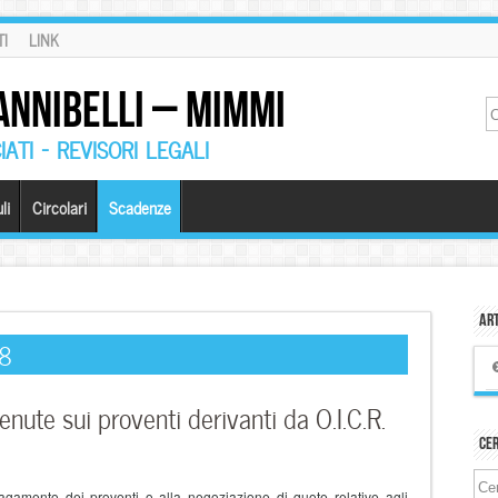
I
LINK
ANNIBELLI – MIMMI
ATI – REVISORI LEGALI
li
Circolari
Scadenze
Art
18
nute sui proventi derivanti da O.I.C.R.
Ce
agamento dei proventi o alla negoziazione di quote relative agli