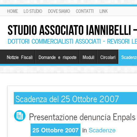
HOME
LO STUDIO
DOVE SIAMO
CONTATTI
LINK
STUDIO ASSOCIATO IANNIBELLI
DOTTORI COMMERCIALISTI ASSOCIATI – REVISORI L
Notizie Fiscali
Domande e risposte
Moduli
Circolari
Scadenz
Scadenza del 25 Ottobre 2007
Presentazione denuncia Enpals 
25 Ottobre 2007
in
Scadenze